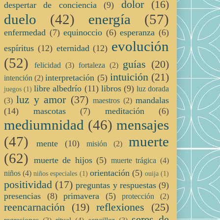
dolor
(16)
despertar de conciencia
(9)
duelo
(42)
energía
(57)
enfermedad
(7)
equinoccio
(6)
esperanza
(6)
evolución
espíritus
(12)
eternidad
(12)
(52)
guías
(20)
felicidad
(3)
fortaleza
(2)
intuición
(21)
interpretación
(5)
intención
(2)
libre albedrío
(11)
libros
(9)
luz dorada
juegos
(1)
luz y amor
(37)
mandalas
(3)
maestros
(2)
(14)
mascotas
(7)
meditación
(6)
mediumnidad
(46)
mensajes
(47)
muerte
mente
(10)
misión
(2)
(62)
muerte de hijos
(5)
muerte trágica
(4)
orientación
(5)
niños
(4)
niños especiales
(1)
ouija
(1)
positividad
(17)
preguntas y respuestas
(9)
presencias
(8)
primavera
(5)
protección
(2)
reencarnación
(19)
reflexiones
(25)
seres de