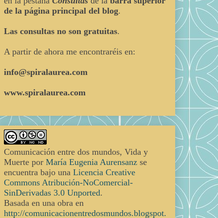
en la pestaña
Consultas
de la
barra superior
de la página principal del blog
.
Las consultas no son gratuitas
.
A partir de ahora me encontraréis en:
info@spiralaurea.com
www.spiralaurea.com
Comunicación entre dos mundos, Vida y
Muerte
por
María Eugenia Aurensanz
se
encuentra bajo una
Licencia Creative
Commons Atribución-NoComercial-
SinDerivadas 3.0 Unported
.
Basada en una obra en
http://comunicacionentredosmundos.blogspot.