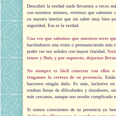
Descubrir la verdad suele llevarnos a veces má
con nosotros mismos, veremos que sabemos cu
en nuestro interior que sin saber muy bien po
seguridad. Esa es la verdad.
Una vez que sabemos que nuestros seres qu
haciéndonos una visita o permaneciendo más t
poder ver sus señales con mayor claridad.
Serí
temer y fluir, y por supuesto, dejarnos lleva
No siempre es fácil conectar con ellos o
tengamos la certeza de su presencia
. Está
hacernos ningún daño. Es más, inclusive en
estaban llenas de dificultades y sinsabores, u
más cercanos, aunque nos resulte complicado e
Si somos conscientes de su presencia ya he
dejémosles libres para ir y volver, para qu