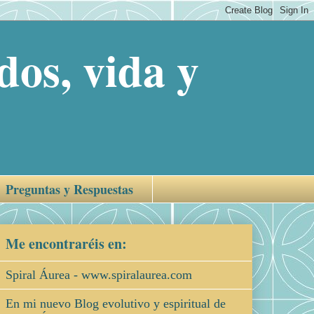
os, vida y
Preguntas y Respuestas
Me encontraréis en:
Spiral Áurea - www.spiralaurea.com
En mi nuevo Blog evolutivo y espiritual de