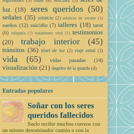
regresiones
(3)
ritual
(4)
sencillez
(3)
seres queridos
(50)
luz
(18)
señales
(35)
solsticio
(2)
solsticio de verano
(1)
talleres
(18)
sueños
(12)
suicidio
(7)
tarot
testimonios
(6)
telepatía
(1)
testamento vital
(1)
trabajo interior
(45)
(20)
tránsitos
(36)
túnel de luz
(2)
viaje astral
(3)
vida
(65)
vidas pasadas
(14)
visualización
(21)
ángeles de la guarda
(4)
Entradas populares
Soñar con los seres
queridos fallecidos
Suelo recibir muchos correos con
un mismo denominador común o con la