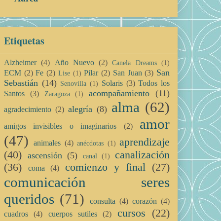
Etiquetas
Alzheimer
(4)
Año Nuevo
(2)
Canela Dreams
(1)
San
ECM
(2)
Fe
(2)
Pilar
(2)
San Juan
(3)
Lise
(1)
Sebastián
(14)
Solaris
(3)
Todos los
Senovilla
(1)
acompañamiento
(11)
Santos
(3)
Zaragoza
(1)
alma
(62)
alegría
(8)
agradecimiento
(2)
amor
amigos invisibles o imaginarios
(2)
(47)
aprendizaje
animales
(4)
anécdotas
(1)
(40)
canalización
ascensión
(5)
canal
(1)
(36)
comienzo y final
(27)
coma
(4)
comunicación seres
queridos
(71)
consulta
(4)
corazón
(4)
cursos
(22)
cuadros
(4)
cuerpos sutiles
(2)