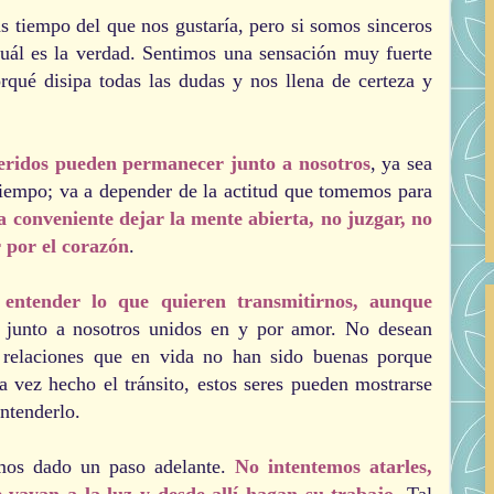
s tiempo del que nos gustaría, pero si somos sinceros
ál es la verdad. Sentimos una sensación muy fuerte
rqué disipa todas las dudas y nos llena de certeza y
eridos pueden permanecer junto a nosotros
, ya sea
iempo; va a depender de la actitud que tomemos para
a conveniente dejar la mente abierta, no juzgar, no
r por el corazón
.
 entender lo que quieren transmitirnos, aunque
n junto a nosotros unidos en y por amor. No desean
 relaciones que en vida no han sido buenas porque
na vez hecho el tránsito, estos seres pueden mostrarse
ntenderlo.
mos dado un paso adelante.
No intentemos atarles,
e vayan a la luz y desde allí hagan su trabajo
. Tal