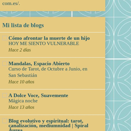
com.es/
.
Mi lista de blogs
Cómo afrontar la muerte de un hijo
HOY ME SIENTO VULNERABLE
Hace 2 días
Mandalas, Espacio Abierto
Curso de Tarot, de Octubre a Junio, en
San Sebastián
Hace 10 años
A Dolce Voce, Suavemente
Mágica noche
Hace 13 años
Blog evolutivo y espiritual: tarot,
canalización, mediumnidad | Spiral
Áurea